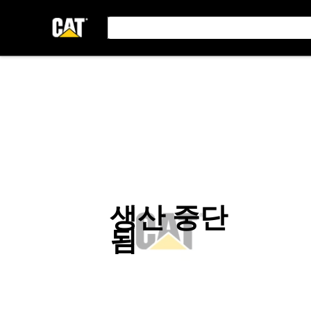
생산 중단
됨