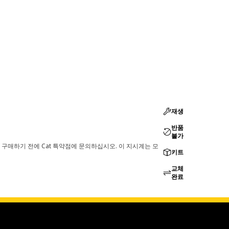
재생
반품
불가
 구매하기 전에 Cat 특약점에 문의하십시오. 이 지시계는 모
키트
교체
완료