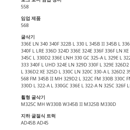
558
임업 제품
568
굴삭기
336E LN 340 340F 322B L 330 L 345B II 345B L 3
340F L LRE 336D 324D 336E 324E 336F 336F LN XE
345C L 330D2 336E LNH 330 GC 325-A L 329E L 3
333 340F L UHD 324E LN 329D 330F L 329E 326D2
L 336D2 XE 325D L 330C LN 320C 330-A L 326D2 3
568 FM 345B II MH 329D2 L 322C FM 330B 330C F
330D L 322-A L 330GC 336E L 322-A N 325C 326F 
휠형 굴삭기
M325C MH W330B W345B II M325B M330D
지하 굴절식 트럭
AD45B AD45