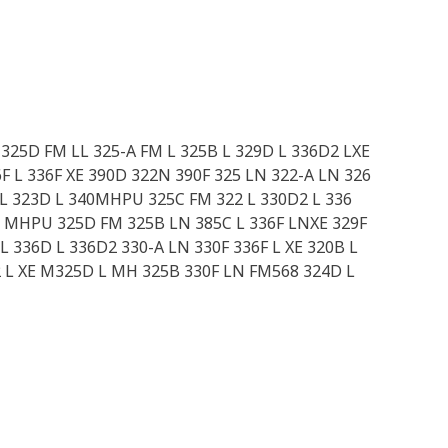
 325D FM LL 325-A FM L 325B L 329D L 336D2 LXE
F L 336F XE 390D 322N 390F 325 LN 322-A LN 326
 L 323D L 340MHPU 325C FM 322 L 330D2 L 336
36 MHPU 325D FM 325B LN 385C L 336F LNXE 329F
L 336D L 336D2 330-A LN 330F 336F L XE 320B L
2 L XE M325D L MH 325B 330F LN FM568 324D L