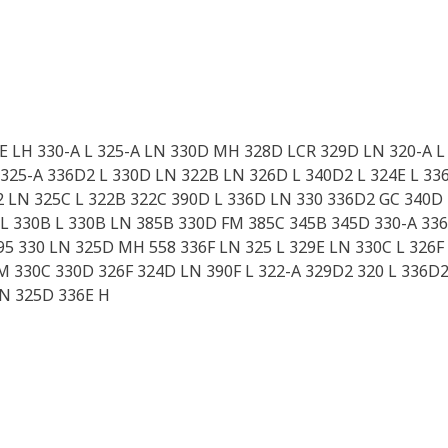
36E LH 330-A L 325-A LN 330D MH 328D LCR 329D LN 320-A L
 325-A 336D2 L 330D LN 322B LN 326D L 340D2 L 324E L 336
22 LN 325C L 322B 322C 390D L 336D LN 330 336D2 GC 340D
 L 330B L 330B LN 385B 330D FM 385C 345B 345D 330-A 3
95 330 LN 325D MH 558 336F LN 325 L 329E LN 330C L 326F 
M 330C 330D 326F 324D LN 390F L 322-A 329D2 320 L 336D
LN 325D 336E H