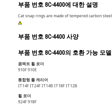
부품 번호
8C-4400
에 대한 설명
Cat snap rings are made of tempered carbon steel
부품 번호
8C-4400
사양
부품 번호
8C-4400
의 호환 가능 모델
콤팩트 휠 로더
910F 910E
통합형 툴 캐리어
IT14F IT24F IT14B IT18F IT12B
휠 로더
924F 918F