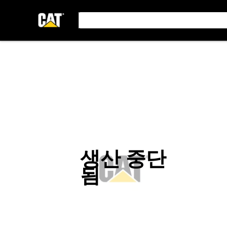
생산 중단
됨