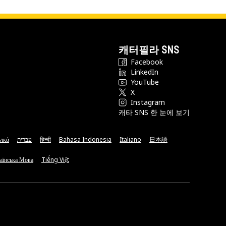
캐터필라 SNS
Facebook
LinkedIn
YouTube
X
Instagram
캐타 SNS 한 눈에 보기
νικά
עברית
हिन्दी
Bahasa Indonesia
Italiano
日本語
аїнська Мова
Tiếng Việt