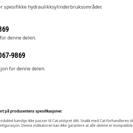
r spesifikke hydraulikksylinderbruksområder.
869
 for denne delen.
067-9869
sjon for denne delen.
sert på produsentens spesifikasjoner.
oduktet kanskje ikke passer til Cat-utstyret ditt. Snakk med Cat-forhandleren d
onfigurasjon. Denne indikatoren kan ikke garantere at alle delene er kompatible