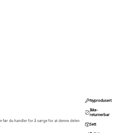
Nyprodusert
Ikke-
returnerbar
in før du handler for å sørge for at denne delen
Sett
.