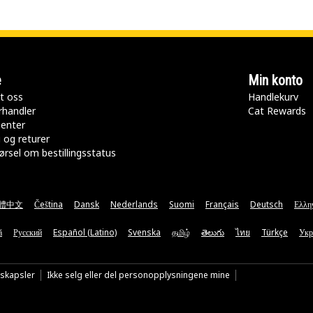
e
Min konto
t oss
Handlekurv
rhandler
Cat Rewards
senter
 og returer
rsel om bestillingsstatus
體中文
Čeština
Dansk
Nederlands
Suomi
Français
Deutsch
Ελλη
ă
Русский
Español (Latino)
Svenska
தமிழ்
తెలుగు
ไทย
Türkçe
Укр
nskapsler
Ikke selg eller del personopplysningene mine