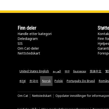
Finn deler
Støtt
Handle etter kategori
Kontak
Delediagram
Finn fo
SIS
Hjelpe
Om Cat-deler
Garanti
Nettstedskart
Forespø
United States English
العربية
বাংলা
Български
简体中文
繁
ಕನ್ನಡ
한국어
Norsk
Polski
Português Do Brasil
Român
Om Cat
Nettstedskart
Oppdater innstillinger for informasjo