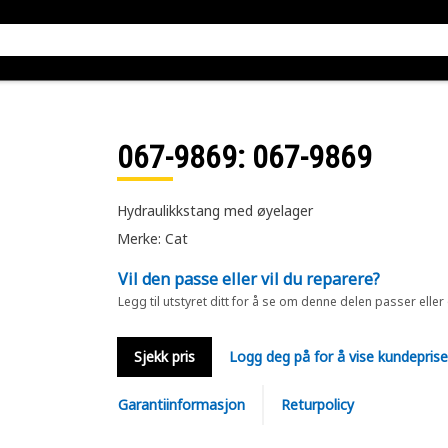
067-9869
: 067-9869
Hydraulikkstang med øyelager
Merke: Cat
Vil den passe eller vil du reparere?
Legg til utstyret ditt for å se om denne delen passer eller
Sjekk pris
Logg deg på for å vise kundepris
Garantiinformasjon
Returpolicy