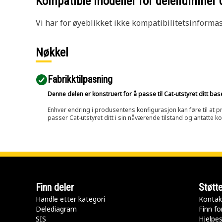
Kompatible modeller for delenummer
Vi har for øyeblikket ikke kompatibilitetsinforma
Nøkkel
Fabrikktilpasning
Denne delen er konstruert for å passe til Cat-utstyret ditt ba
Enhver endring i produsentens konfigurasjon kan føre til at pr
passer Cat-utstyret ditt i sin nåværende tilstand og antatte k
Finn deler
Støtt
Handle etter kategori
Kontak
Delediagram
Finn fo
SIS
Hjelpe