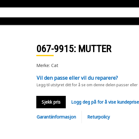
067-9915
: MUTTER
Merke: Cat
Vil den passe eller vil du reparere?
Legg til utstyret ditt for å se om denne delen passer eller
Sjekk pris
Logg deg på for å vise kundepris
Garantiinformasjon
Returpolicy