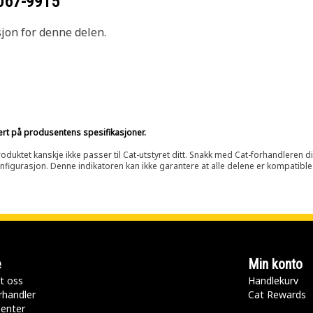
067-9915
sjon for denne delen.
sert på produsentens spesifikasjoner.
oduktet kanskje ikke passer til Cat-utstyret ditt. Snakk med Cat-forhandleren d
onfigurasjon. Denne indikatoren kan ikke garantere at alle delene er kompatible
e
Min konto
t oss
Handlekurv
rhandler
Cat Rewards
senter