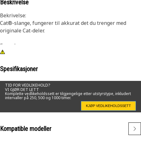
Beskrivelse
Bekrivelse:
Cat®-slange, fungerer til akkurat det du trenger med
originale Cat-deler.
Egenskaper:
•OEM-direkteutskiftning
Bruksområder:
Spesifikasjoner
● For bruk i en rekke Cat-bruksområder.
TID FOR VEDLIKEHOLD?
VI GJØR DET LETT
Komplette vedlikeholdssett er tilgjengelige etter utstyrstype, inkludert
intervaller på 250, 500 og 1000 timer.
KJØP VEDLIKEHOLDSSETT
Kompatible modeller