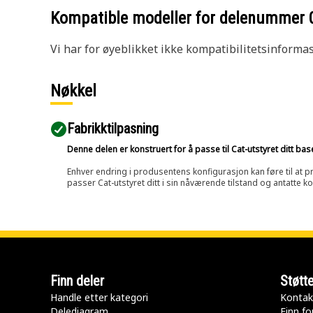
Kompatible modeller for delenummer
Vi har for øyeblikket ikke kompatibilitetsinforma
Nøkkel
Fabrikktilpasning
Denne delen er konstruert for å passe til Cat-utstyret ditt ba
Enhver endring i produsentens konfigurasjon kan føre til at pr
passer Cat-utstyret ditt i sin nåværende tilstand og antatte k
Finn deler
Støtt
Handle etter kategori
Kontak
Delediagram
Finn fo