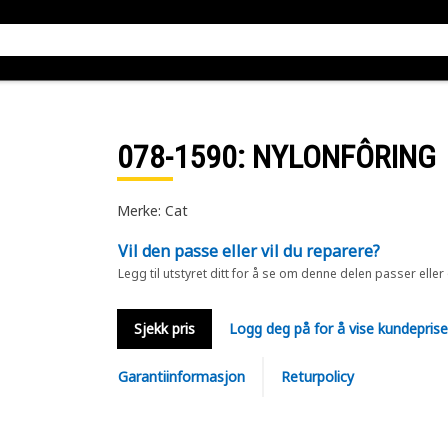
078-1590
: NYLONFÔRING
Merke: Cat
Vil den passe eller vil du reparere?
Legg til utstyret ditt for å se om denne delen passer eller
Sjekk pris
Logg deg på for å vise kundepris
Garantiinformasjon
Returpolicy