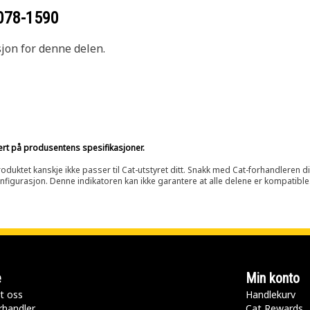
078-1590
sjon for denne delen.
sert på produsentens spesifikasjoner.
oduktet kanskje ikke passer til Cat-utstyret ditt. Snakk med Cat-forhandleren d
onfigurasjon. Denne indikatoren kan ikke garantere at alle delene er kompatible
e
Min konto
t oss
Handlekurv
rhandler
Cat Rewards