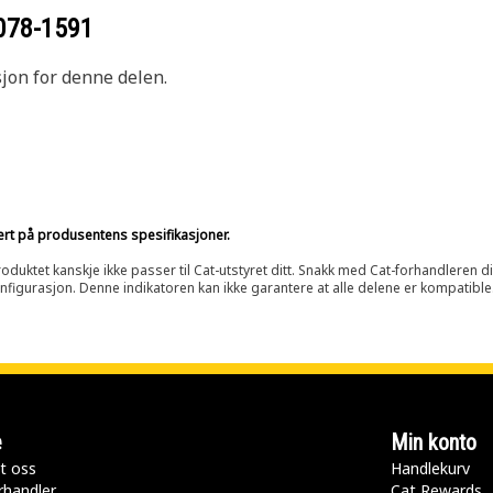
078-1591
sjon for denne delen.
sert på produsentens spesifikasjoner.
oduktet kanskje ikke passer til Cat-utstyret ditt. Snakk med Cat-forhandleren d
onfigurasjon. Denne indikatoren kan ikke garantere at alle delene er kompatible
e
Min konto
t oss
Handlekurv
rhandler
Cat Rewards