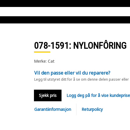
078-1591
: NYLONFÔRING
Merke: Cat
Vil den passe eller vil du reparere?
Legg til utstyret ditt for å se om denne delen passer eller
Sjekk pris
Logg deg på for å vise kundepris
Garantiinformasjon
Returpolicy