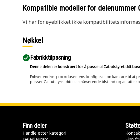
Kompatible modeller for delenummer
Vi har for øyeblikket ikke kompatibilitetsinforma
Nøkkel
Fabrikktilpasning
Denne delen er konstruert for å passe til Cat-utstyret ditt ba
Enhver endring i produsentens konfigurasjon kan føre til at pr
passer Cat-utstyret ditt i sin nåværende tilstand og antatte k
Finn deler
Støtt
Handle etter kategori
Kontak
Delediagram
Finn fo