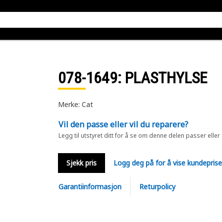
078-1649
: PLASTHYLSE
Merke: Cat
Vil den passe eller vil du reparere?
Legg til utstyret ditt for å se om denne delen passer eller
Sjekk pris
Logg deg på for å vise kundepris
Garantiinformasjon
Returpolicy