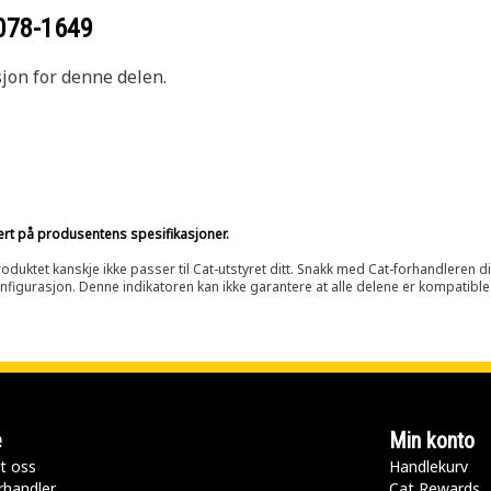
078-1649
sjon for denne delen.
sert på produsentens spesifikasjoner.
oduktet kanskje ikke passer til Cat-utstyret ditt. Snakk med Cat-forhandleren d
onfigurasjon. Denne indikatoren kan ikke garantere at alle delene er kompatible
e
Min konto
t oss
Handlekurv
rhandler
Cat Rewards