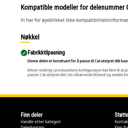
Kompatible modeller for delenummer
Vi har for øyeblikket ikke kompatibilitetsinforma
Nøkkel
Fabrikktilpasning
Denne delen er konstruert for å passe til Cat-utstyret ditt ba
Enhver endring i produsentens konfigurasjon kan føre til at pr
passer Cat-utstyret ditt i sin nåværende tilstand og antatte k
Finn deler
Støtt
Handle etter kategori
Kontak
Delediagram
Finn fo