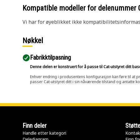
Kompatible modeller for delenummer
Vi har for øyeblikket ikke kompatibilitetsinforma
Nøkkel
Fabrikktilpasning
Denne delen er konstruert for å passe til Cat-utstyret ditt ba
Enhver endring i produsentens konfigurasjon kan føre til at pr
passer Cat-utstyret ditt i sin nåværende tilstand og antatte k
Finn deler
Støtt
Handle etter kategori
Kontak
Delediagram
Finn fo