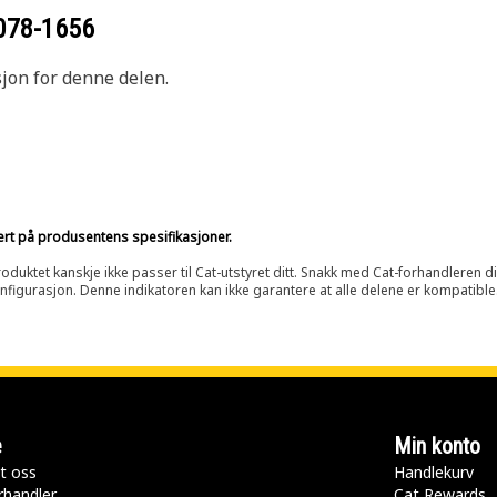
078-1656
sjon for denne delen.
sert på produsentens spesifikasjoner.
oduktet kanskje ikke passer til Cat-utstyret ditt. Snakk med Cat-forhandleren d
onfigurasjon. Denne indikatoren kan ikke garantere at alle delene er kompatible
e
Min konto
t oss
Handlekurv
rhandler
Cat Rewards