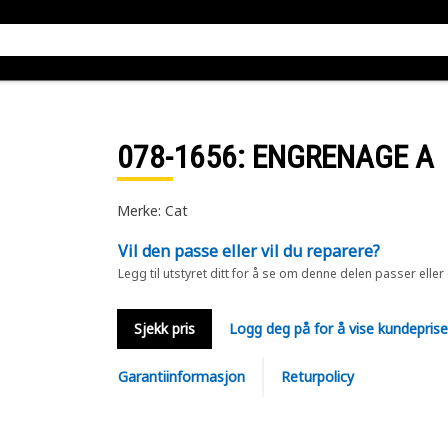
078-1656
: ENGRENAGE A
Merke: Cat
Vil den passe eller vil du reparere?
Legg til utstyret ditt for å se om denne delen passer eller
Sjekk pris
Logg deg på for å vise kundepris
Garantiinformasjon
Returpolicy