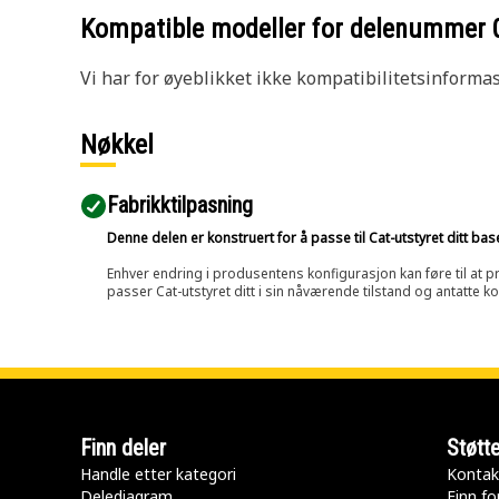
Kompatible modeller for delenummer
Vi har for øyeblikket ikke kompatibilitetsinforma
Nøkkel
Fabrikktilpasning
Denne delen er konstruert for å passe til Cat-utstyret ditt ba
Enhver endring i produsentens konfigurasjon kan føre til at pr
passer Cat-utstyret ditt i sin nåværende tilstand og antatte k
Finn deler
Støtt
Handle etter kategori
Kontak
Delediagram
Finn fo