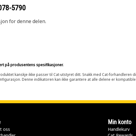
078-5790
sjon for denne delen.
sert på produsentens spesifikasjoner.
oduktet kanskje ikke passer til Cat-utstyret ditt. Snakk med Cat-forhandleren d
onfigurasjon. Denne indikatoren kan ikke garantere at alle delene er kompatible
e
Min konto
t oss
Handlekurv
rhandler
Cat Rewards