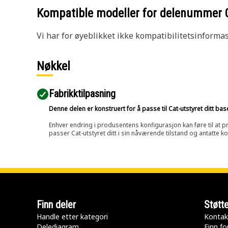
Kompatible modeller for delenummer
Vi har for øyeblikket ikke kompatibilitetsinforma
Nøkkel
Fabrikktilpasning
Denne delen er konstruert for å passe til Cat-utstyret ditt ba
Enhver endring i produsentens konfigurasjon kan føre til at pr
passer Cat-utstyret ditt i sin nåværende tilstand og antatte k
Finn deler
Støtt
Handle etter kategori
Kontak
Delediagram
Finn fo