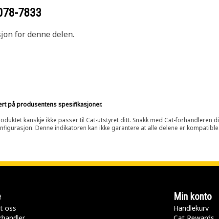
078-7833
sjon for denne delen.
sert på produsentens spesifikasjoner.
oduktet kanskje ikke passer til Cat-utstyret ditt. Snakk med Cat-forhandleren d
onfigurasjon. Denne indikatoren kan ikke garantere at alle delene er kompatible
e
Min konto
t oss
Handlekurv
rhandler
Cat Rewards