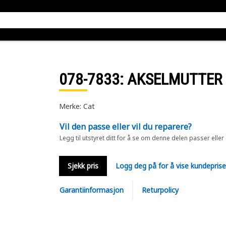
078-7833
: AKSELMUTTER
Merke: Cat
Vil den passe eller vil du reparere?
Legg til utstyret ditt for å se om denne delen passer eller
Sjekk pris
Logg deg på for å vise kundepris
Garantiinformasjon
Returpolicy