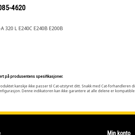
085-4620
-A 320 L E240C E240B E200B
sert på produsentens spesifikasjoner.
oduktet kanskje ikke passer til Cat-utstyret ditt. Snakk med Cat-forhandleren d
onfigurasjon. Denne indikatoren kan ikke garantere at alle delene er kompatible
e
Min konto