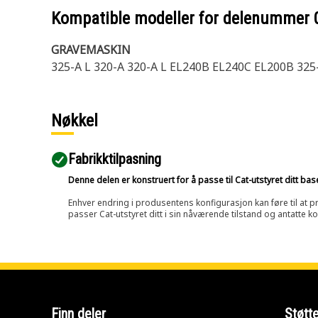
Kompatible modeller for delenummer
GRAVEMASKIN
325-A L 320-A 320-A L EL240B EL240C EL200B 325
Nøkkel
Fabrikktilpasning
Denne delen er konstruert for å passe til Cat-utstyret ditt ba
Enhver endring i produsentens konfigurasjon kan føre til at pr
passer Cat-utstyret ditt i sin nåværende tilstand og antatte k
Finn deler
Støtt