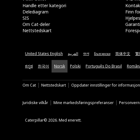
Handle etter kategori
Kontak
Delediagram
Finn fo
SIS
Hjelpe
Om Cat-deler
Garanti
Nettstedskart
Forespø
United States English
العربية
বাংলা
Български
简体中文
繁
ಕನ್ನಡ
한국어
Norsk
Polski
Português Do Brasil
Român
Om Cat
Nettstedskart
Oppdater innstillinger for informasjo
Juridiske vilkår
Mine markedsføringspreferanser
Personvern
Caterpillar© 2026. Med enerett.