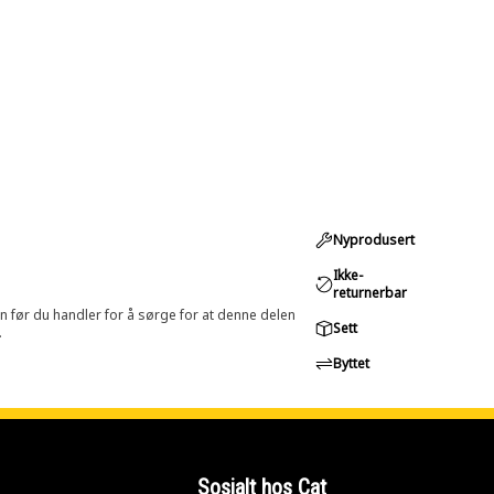
Nyprodusert
Ikke-
returnerbar
in før du handler for å sørge for at denne delen
Sett
.
Byttet
Sosialt hos Cat