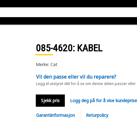
085-4620
: KABEL
Merke: Cat
Vil den passe eller vil du reparere?
Legg til utstyret ditt for å se om denne delen passer eller
Sjekk pris
Logg deg på for å vise kundepris
Garantiinformasjon
Returpolicy