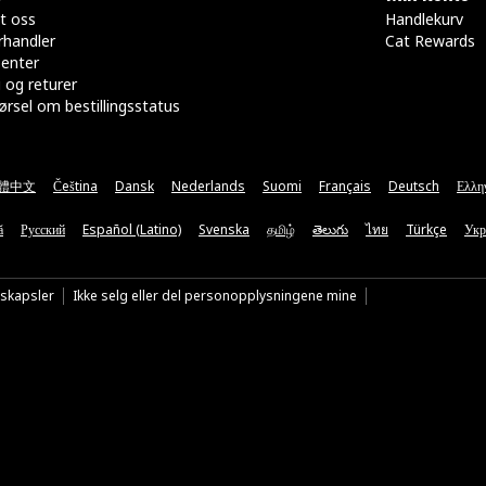
t oss
Handlekurv
rhandler
Cat Rewards
senter
 og returer
rsel om bestillingsstatus
體中文
Čeština
Dansk
Nederlands
Suomi
Français
Deutsch
Ελλη
ă
Русский
Español (Latino)
Svenska
தமிழ்
తెలుగు
ไทย
Türkçe
Укр
nskapsler
Ikke selg eller del personopplysningene mine