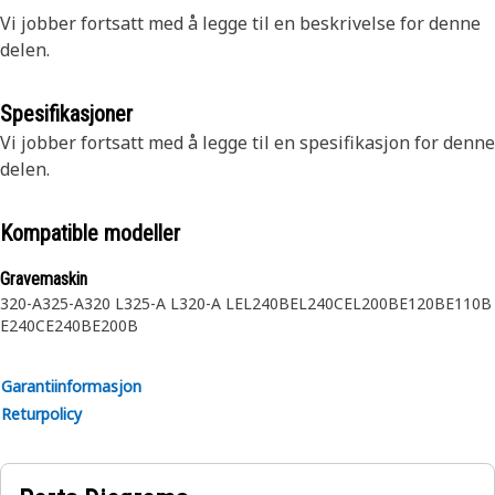
Vi jobber fortsatt med å legge til en beskrivelse for denne
delen.
Spesifikasjoner
Vi jobber fortsatt med å legge til en spesifikasjon for denne
delen.
Kompatible modeller
Gravemaskin
320-A
325-A
320 L
325-A L
320-A L
EL240B
EL240C
EL200B
E120B
E110B
E240C
E240B
E200B
Garantiinformasjon
Returpolicy