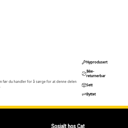
Nyprodusert
Ikke-
returnerbar
in før du handler for å sørge for at denne delen
Sett
.
Byttet
Sosialt hos Cat