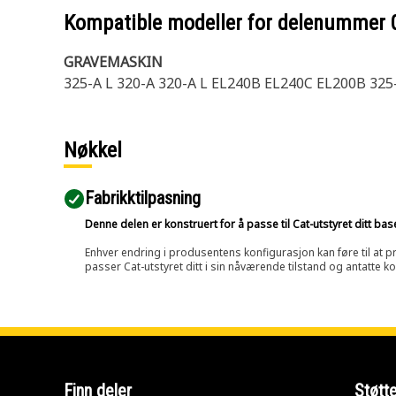
Kompatible modeller for delenummer
GRAVEMASKIN
325-A L 320-A 320-A L EL240B EL240C EL200B 325
Nøkkel
Fabrikktilpasning
Denne delen er konstruert for å passe til Cat-utstyret ditt ba
Enhver endring i produsentens konfigurasjon kan føre til at pr
passer Cat-utstyret ditt i sin nåværende tilstand og antatte k
Finn deler
Støtt