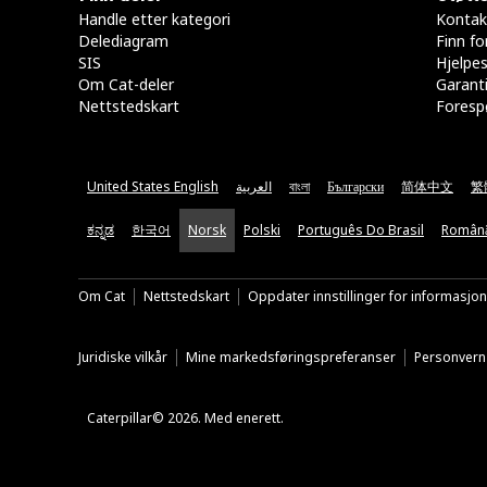
Handle etter kategori
Kontak
Delediagram
Finn fo
SIS
Hjelpe
Om Cat-deler
Garanti
Nettstedskart
Forespø
United States English
العربية
বাংলা
Български
简体中文
繁
ಕನ್ನಡ
한국어
Norsk
Polski
Português Do Brasil
Român
Om Cat
Nettstedskart
Oppdater innstillinger for informasjo
Juridiske vilkår
Mine markedsføringspreferanser
Personvern
Caterpillar© 2026. Med enerett.