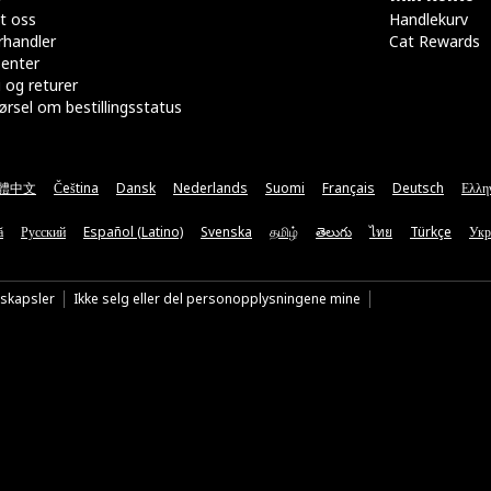
t oss
Handlekurv
rhandler
Cat Rewards
senter
 og returer
rsel om bestillingsstatus
體中文
Čeština
Dansk
Nederlands
Suomi
Français
Deutsch
Ελλη
ă
Русский
Español (Latino)
Svenska
தமிழ்
తెలుగు
ไทย
Türkçe
Укр
nskapsler
Ikke selg eller del personopplysningene mine