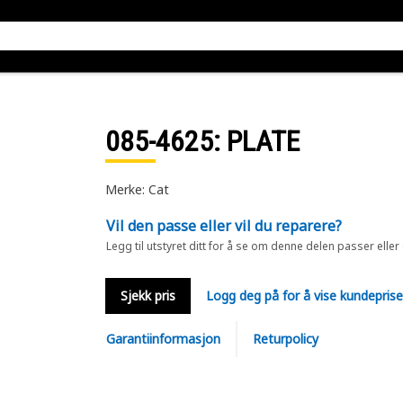
085-4625
: PLATE
Merke: Cat
Vil den passe eller vil du reparere?
Legg til utstyret ditt for å se om denne delen passer eller
Sjekk pris
Logg deg på for å vise kundepris
Garantiinformasjon
Returpolicy