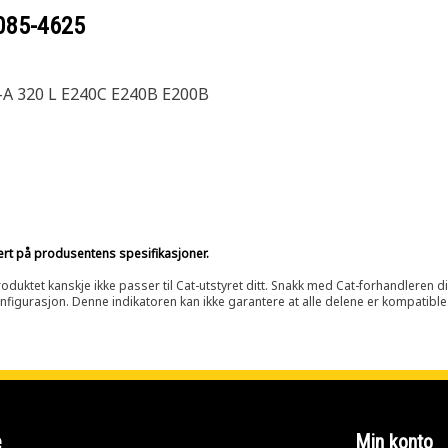
085-4625
-A 320 L E240C E240B E200B
sert på produsentens spesifikasjoner.
oduktet kanskje ikke passer til Cat-utstyret ditt. Snakk med Cat-forhandleren d
onfigurasjon. Denne indikatoren kan ikke garantere at alle delene er kompatible
e
Min konto