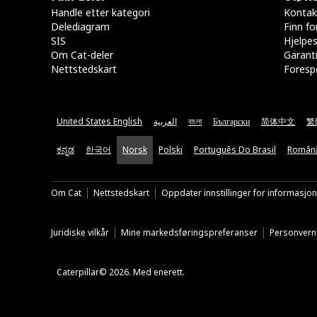
Handle etter kategori
Kontak
Delediagram
Finn fo
SIS
Hjelpe
Om Cat-deler
Garanti
Nettstedskart
Forespø
United States English
العربية
বাংলা
Български
简体中文
繁
ಕನ್ನಡ
한국어
Norsk
Polski
Português Do Brasil
Român
Om Cat
Nettstedskart
Oppdater innstillinger for informasjo
Juridiske vilkår
Mine markedsføringspreferanser
Personvern
Caterpillar© 2026. Med enerett.