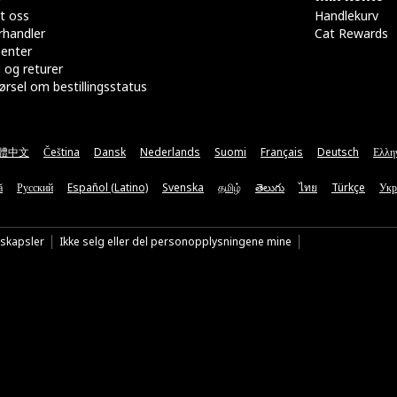
t oss
Handlekurv
rhandler
Cat Rewards
senter
 og returer
rsel om bestillingsstatus
體中文
Čeština
Dansk
Nederlands
Suomi
Français
Deutsch
Ελλη
ă
Русский
Español (Latino)
Svenska
தமிழ்
తెలుగు
ไทย
Türkçe
Укр
nskapsler
Ikke selg eller del personopplysningene mine