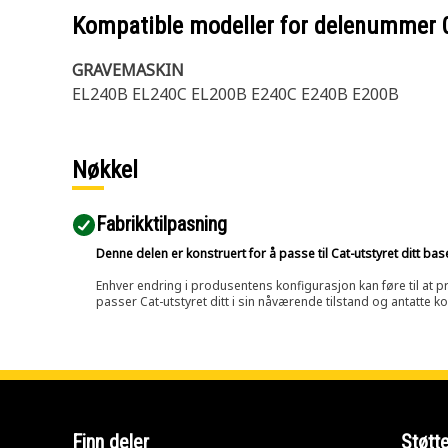
Kompatible modeller for delenummer
GRAVEMASKIN
EL240B EL240C EL200B E240C E240B E200B
Nøkkel
Fabrikktilpasning
Denne delen er konstruert for å passe til Cat-utstyret ditt ba
Enhver endring i produsentens konfigurasjon kan føre til at pr
passer Cat-utstyret ditt i sin nåværende tilstand og antatte k
Finn deler
Støtt