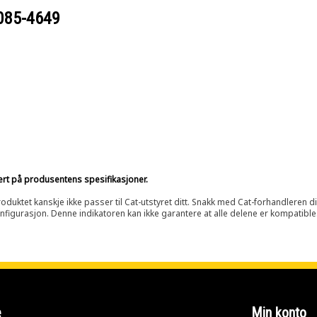
085-4649
sert på produsentens spesifikasjoner.
oduktet kanskje ikke passer til Cat-utstyret ditt. Snakk med Cat-forhandleren d
onfigurasjon. Denne indikatoren kan ikke garantere at alle delene er kompatible
e
Min konto