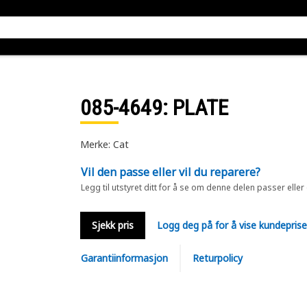
085-4649
: PLATE
Merke: Cat
Vil den passe eller vil du reparere?
Legg til utstyret ditt for å se om denne delen passer eller
Sjekk pris
Logg deg på for å vise kundepris
Garantiinformasjon
Returpolicy