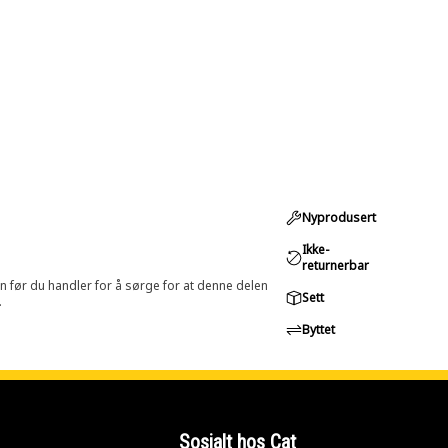
Nyprodusert
Ikke-
returnerbar
in før du handler for å sørge for at denne delen
Sett
.
Byttet
Sosialt hos Cat