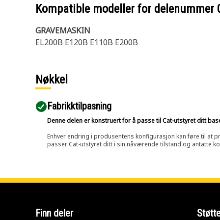
Kompatible modeller for delenummer
GRAVEMASKIN
EL200B E120B E110B E200B
Nøkkel
Fabrikktilpasning
Denne delen er konstruert for å passe til Cat-utstyret ditt ba
Enhver endring i produsentens konfigurasjon kan føre til at pr
passer Cat-utstyret ditt i sin nåværende tilstand og antatte k
Finn deler
Støtt