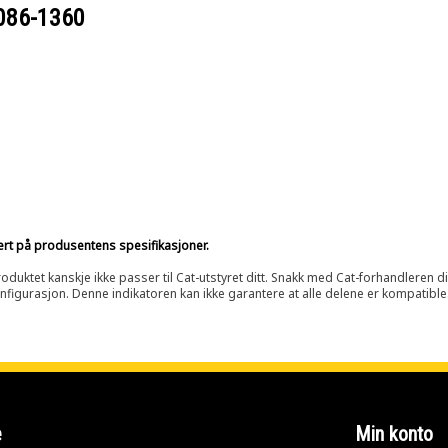
086-1360
sert på produsentens spesifikasjoner.
oduktet kanskje ikke passer til Cat-utstyret ditt. Snakk med Cat-forhandleren d
onfigurasjon. Denne indikatoren kan ikke garantere at alle delene er kompatible
e
Min konto