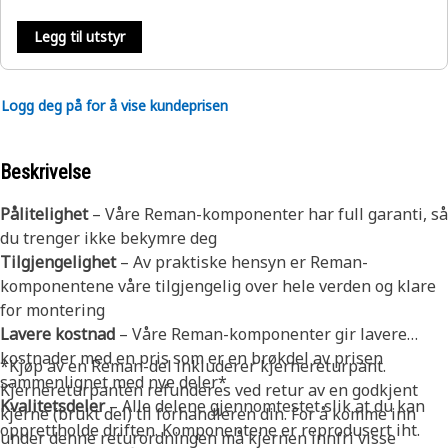
Legg til utstyr
Logg deg på for å vise kundeprisen
Beskrivelse
Pålitelighet
– Våre Reman-komponenter har full garanti, så
du trenger ikke bekymre deg
Tilgjengelighet
– Av praktiske hensyn er Reman-
komponentene våre tilgjengelig over hele verden og klare
for montering
Lavere kostnad
– Våre Reman-komponenter gir lavere
kostnader med en pris som er en brøkdel av prisen
*Kjøp av en Reman-del inkluderer kjernereturpant.
sammenlignet med nye deler*
Kjernereturpanten refunderes ved retur av en godkjent
Kvalitetsdeler
– Alle delene gjennomtestet slik at du kan
kjerne (brukt del) til forhandleren din. For å komme inn
opprettholde driften. Komponentene er reprodusert iht.
under denne returordningen må kjernen innfri visse