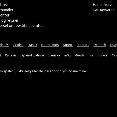
t oss
Handlekurv
rhandler
Cat Rewards
senter
 og returer
rsel om bestillingsstatus
體中文
Čeština
Dansk
Nederlands
Suomi
Français
Deutsch
Ελλη
ă
Русский
Español (Latino)
Svenska
தமிழ்
తెలుగు
ไทย
Türkçe
Укр
nskapsler
Ikke selg eller del personopplysningene mine