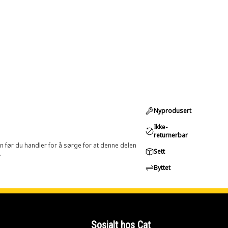
Nyprodusert
Ikke-
returnerbar
in før du handler for å sørge for at denne delen
Sett
.
Byttet
Sosialt hos Cat