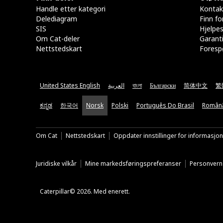
Handle etter kategori
Kontak
Delediagram
Finn fo
SIS
Hjelpe
Om Cat-deler
Garanti
Nettstedskart
Forespø
United States English
العربية
বাংলা
Български
简体中文
繁
ಕನ್ನಡ
한국어
Norsk
Polski
Português Do Brasil
Român
Om Cat
Nettstedskart
Oppdater innstillinger for informasjo
Juridiske vilkår
Mine markedsføringspreferanser
Personvern
Caterpillar© 2026. Med enerett.