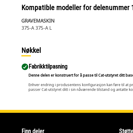
Kompatible modeller for delenummer
GRAVEMASKIN
375-A 375-A L
Nøkkel
Fabrikktilpasning
Denne delen er konstruert for å passe til Cat-utstyret ditt ba
Enhver endring i produsentens konfigurasjon kan føre til at pr
passer Cat-utstyret ditt i sin nåværende tilstand og antatte k
Finn deler
Støtt