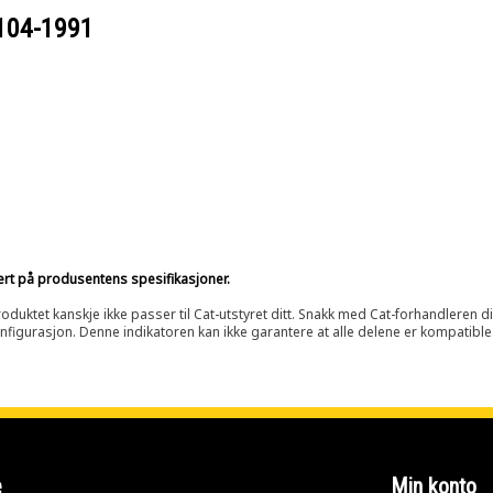
104-1991
sert på produsentens spesifikasjoner.
oduktet kanskje ikke passer til Cat-utstyret ditt. Snakk med Cat-forhandleren d
onfigurasjon. Denne indikatoren kan ikke garantere at alle delene er kompatible
e
Min konto