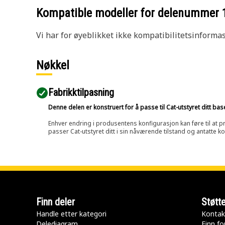
Kompatible modeller for delenummer
Vi har for øyeblikket ikke kompatibilitetsinforma
Nøkkel
Fabrikktilpasning
Denne delen er konstruert for å passe til Cat-utstyret ditt ba
Enhver endring i produsentens konfigurasjon kan føre til at pr
passer Cat-utstyret ditt i sin nåværende tilstand og antatte k
Finn deler
Støtt
Handle etter kategori
Kontak
Delediagram
Finn fo