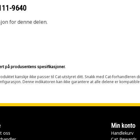
111-9640
sjon for denne delen.
sert på produsentens spesifikasjoner.
oduktet kanskje ikke passer til Cat-utstyret ditt. Snakk med Cat-forhandleren d
onfigurasjon. Denne indikatoren kan ikke garantere at alle delene er kompatible
e
Min konto
t oss
Handlekurv
rhandler
Cat Rewards