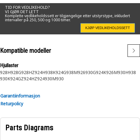
TID FOR VEDLIKEHOLD?
VI GJØR DET LETT
Komplette vedlikeholdssett er tilgjengelige etter utstyrstype, inkludert
intervaller på 250, 500 og 1000 timer.
KJØP VEDLIKEHOLDSSETT
Kompatible modeller
Hjullaster
928H
928G
928HZ
924H
938K
924G
938M
926
930G
924K
926M
930H
938
930K
924GZ
924HZ
924
930M
930
Garantiinformasjon
Returpolicy
Parts Diagrams