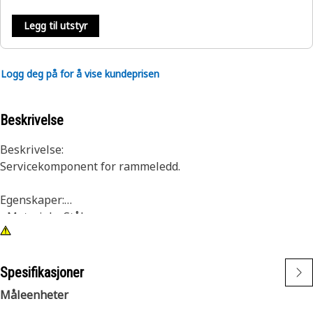
Legg til utstyr
Logg deg på for å vise kundeprisen
Beskrivelse
Beskrivelse:
Servicekomponent for rammeledd.
Egenskaper:
• Materiale: Stål
• For bruk med M12-redskaper
Bruksområder:
Spesifikasjoner
Se brukerhåndboken eller kontakt din lokale Cat-
Måleenheter
forhandler for mer informasjon.