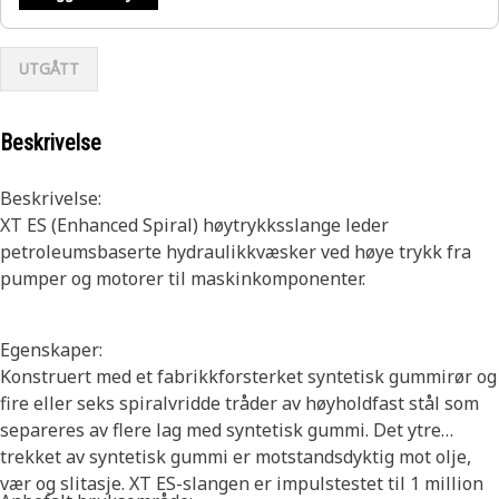
UTGÅTT
Beskrivelse
Beskrivelse:
XT ES (Enhanced Spiral) høytrykksslange leder
petroleumsbaserte hydraulikkvæsker ved høye trykk fra
pumper og motorer til maskinkomponenter.
Egenskaper:
Konstruert med et fabrikkforsterket syntetisk gummirør og
fire eller seks spiralvridde tråder av høyholdfast stål som
separeres av flere lag med syntetisk gummi. Det ytre
trekket av syntetisk gummi er motstandsdyktig mot olje,
vær og slitasje. XT ES-slangen er impulstestet til 1 million