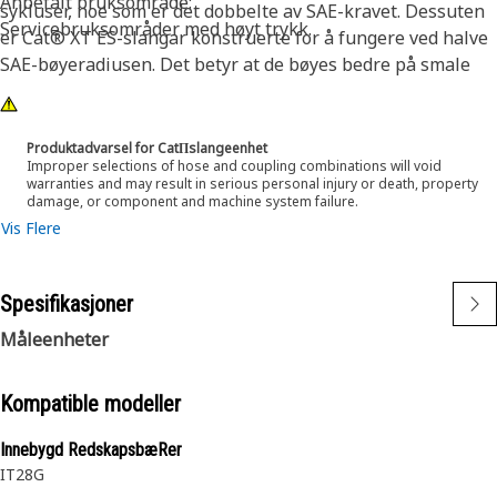
Anbefalt bruksområde:
sykluser, noe som er det dobbelte av SAE-kravet. Dessuten
Servicebruksområder med høyt trykk.
er Cat® XT ES-slangar konstruerte for å fungere ved halve
SAE-bøyeradiusen. Det betyr at de bøyes bedre på smale
steder, og det reduserer slangelengdekravene betydelig.
Disse egenskapene forenkler installasjonen og gir lang
levetid og enestående driftssikkerhet
Produktadvarsel for CatΠslangeenhet
Improper selections of hose and coupling combinations will void
warranties and may result in serious personal injury or death, property
damage, or component and machine system failure.
Vis Flere
Spesifikasjoner
Måleenheter
Kompatible modeller
Innebygd RedskapsbæRer
IT28G