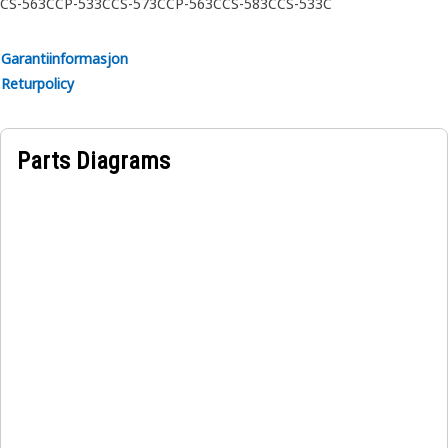
CS-563C
CP-533C
CS-573C
CP-563C
CS-583C
CS-533C
Garantiinformasjon
Returpolicy
Parts Diagrams