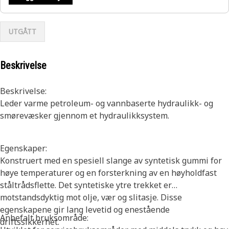
UTGÅTT
Beskrivelse
Beskrivelse:
Leder varme petroleum- og vannbaserte hydraulikk- og
smørevæsker gjennom et hydraulikksystem.
Egenskaper:
Konstruert med en spesiell slange av syntetisk gummi for
høye temperaturer og en forsterkning av en høyholdfast
ståltrådsflette. Det syntetiske ytre trekket er
motstandsdyktig mot olje, vær og slitasje. Disse
egenskapene gir lang levetid og enestående
Anbefalt bruksområde:
driftssikkerhet.