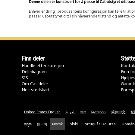
Denne delen er konstruert for å passe til Cat-utstyret ditt ba
Enhver endring i produsentens konfigurasjon kan føre til at pr
passer Cat-utstyret ditt i sin nåværende tilstand og antatte k
Finn deler
Støtt
Handle etter kategori
Kontak
Delediagram
Finn fo
SIS
Hjelpe
Om Cat-deler
Garanti
Nettstedskart
Forespø
United States English
العربية
বাংলা
Български
简体中文
繁
ಕನ್ನಡ
한국어
Norsk
Polski
Português Do Brasil
Român