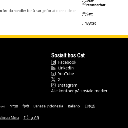
Ikke-
returnerbar
in før du handler for å sørge for at denne delen
Sett
.
Byttet
Sosialt hos Cat
Facebook
LinkedIn
YouTube
X
Instagram
Alle kontoer på sosiale medier
νικά
עברית
हिन्दी
Bahasa Indonesia
Italiano
日本語
аїнська Мова
Tiếng Việt