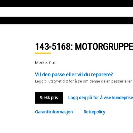
143-5168
: MOTORGRUPPE 
Merke: Cat
Vil den passe eller vil du reparere?
Legg til utstyret ditt for å se om denne delen passer eller
Sjekk pris
Logg deg på for å vise kundepris
Garantiinformasjon
Returpolicy