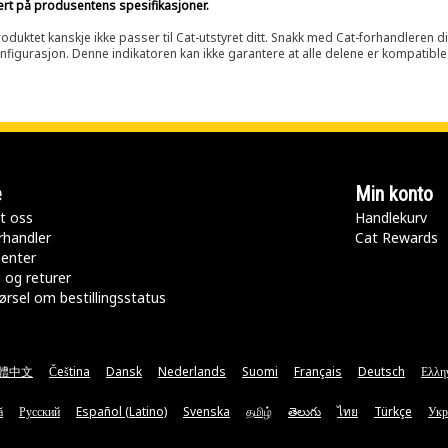
sert på produsentens spesifikasjoner.
oduktet kanskje ikke passer til Cat-utstyret ditt. Snakk med Cat-forhandleren d
onfigurasjon. Denne indikatoren kan ikke garantere at alle delene er kompatible
e
Min konto
t oss
Handlekurv
rhandler
Cat Rewards
senter
 og returer
rsel om bestillingsstatus
體中文
Čeština
Dansk
Nederlands
Suomi
Français
Deutsch
Ελλη
ă
Русский
Español (Latino)
Svenska
தமிழ்
తెలుగు
ไทย
Türkçe
Укр