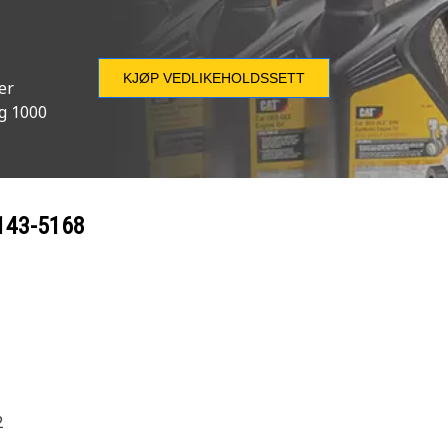
KJØP VEDLIKEHOLDSSETT
er
og 1000
143-5168
2