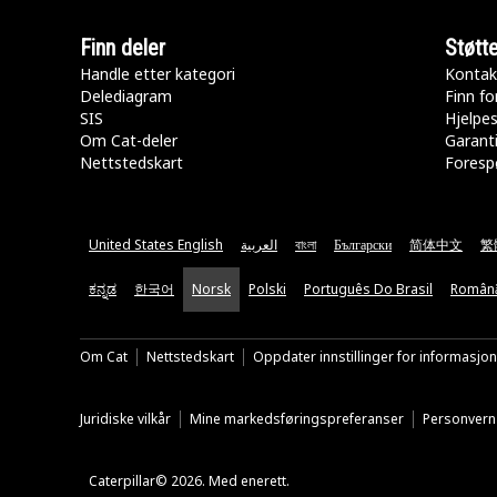
Finn deler
Støtt
Handle etter kategori
Kontak
Delediagram
Finn fo
SIS
Hjelpe
Om Cat-deler
Garanti
Nettstedskart
Forespø
United States English
العربية
বাংলা
Български
简体中文
繁
ಕನ್ನಡ
한국어
Norsk
Polski
Português Do Brasil
Român
Om Cat
Nettstedskart
Oppdater innstillinger for informasjo
Juridiske vilkår
Mine markedsføringspreferanser
Personvern
Caterpillar© 2026. Med enerett.