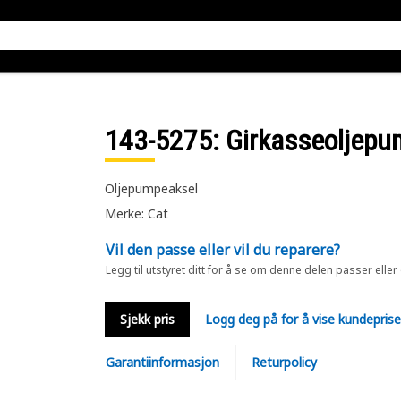
143-5275
: Girkasseoljep
Oljepumpeaksel
Merke: Cat
Vil den passe eller vil du reparere?
Legg til utstyret ditt for å se om denne delen passer eller
Sjekk pris
Logg deg på for å vise kundepris
Garantiinformasjon
Returpolicy