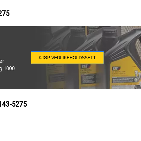
275
KJØP VEDLIKEHOLDSSETT
er
og 1000
143-5275