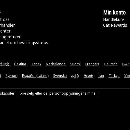
e
Min konto
t oss
Handlekurv
rhandler
Cat Rewards
senter
 og returer
rsel om bestillingsstatus
體中文
Čeština
Dansk
Nederlands
Suomi
Français
Deutsch
Ελλη
ă
Русский
Español (Latino)
Svenska
தமிழ்
తెలుగు
ไทย
Türkçe
Укр
nskapsler
Ikke selg eller del personopplysningene mine