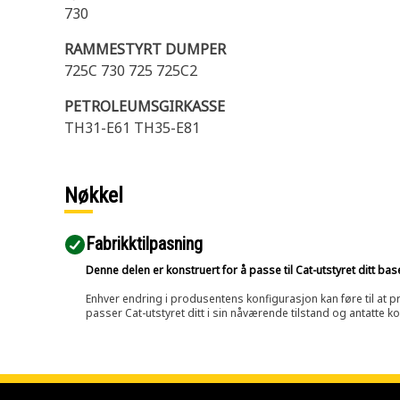
730
RAMMESTYRT DUMPER
725C 730 725 725C2
PETROLEUMSGIRKASSE
TH31-E61 TH35-E81
Nøkkel
Fabrikktilpasning
Denne delen er konstruert for å passe til Cat-utstyret ditt ba
Enhver endring i produsentens konfigurasjon kan føre til at pr
passer Cat-utstyret ditt i sin nåværende tilstand og antatte k