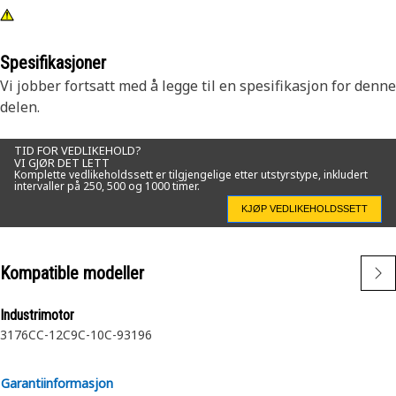
Spesifikasjoner
Vi jobber fortsatt med å legge til en spesifikasjon for denne
delen.
TID FOR VEDLIKEHOLD?
VI GJØR DET LETT
Komplette vedlikeholdssett er tilgjengelige etter utstyrstype, inkludert
intervaller på 250, 500 og 1000 timer.
KJØP VEDLIKEHOLDSSETT
Kompatible modeller
Industrimotor
3176C
C-12
C9
C-10
C-9
3196
Garantiinformasjon