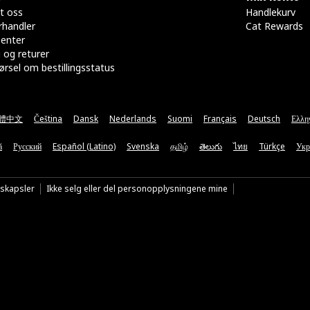
t oss
Handlekurv
rhandler
Cat Rewards
senter
 og returer
rsel om bestillingsstatus
體中文
Čeština
Dansk
Nederlands
Suomi
Français
Deutsch
Ελλη
ă
Русский
Español (Latino)
Svenska
தமிழ்
తెలుగు
ไทย
Türkçe
Укр
nskapsler
Ikke selg eller del personopplysningene mine