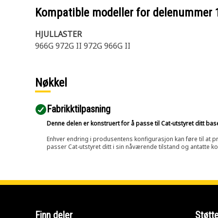
Kompatible modeller for delenummer
HJULLASTER
966G 972G II 972G 966G II
Nøkkel
Fabrikktilpasning
Denne delen er konstruert for å passe til Cat-utstyret ditt ba
Enhver endring i produsentens konfigurasjon kan føre til at pr
passer Cat-utstyret ditt i sin nåværende tilstand og antatte k
Finn deler
Støtt