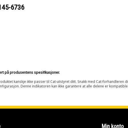
145-6736
sert på produsentens spesifikasjoner.
oduktet kanskje ikke passer til Cat-utstyret ditt. Snakk med Cat-forhandleren d
onfigurasjon. Denne indikatoren kan ikke garantere at alle delene er kompatible
e
Min konto