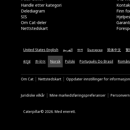
Handle etter kategori
Kontak
Delediagram
Finn fo
SIS
Hjelpe
Om Cat-deler
Garanti
Nettstedskart
Forespø
United States English
العربية
বাংলা
Български
简体中文
繁
ಕನ್ನಡ
한국어
Norsk
Polski
Português Do Brasil
Român
Om Cat
Nettstedskart
Oppdater innstillinger for informasjo
Juridiske vilkår
Mine markedsføringspreferanser
Personvern
Caterpillar© 2026. Med enerett.