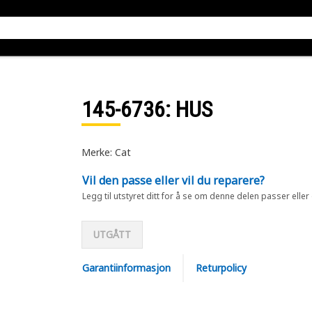
145-6736
: HUS
Merke: Cat
Vil den passe eller vil du reparere?
Legg til utstyret ditt for å se om denne delen passer eller
UTGÅTT
Garantiinformasjon
Returpolicy