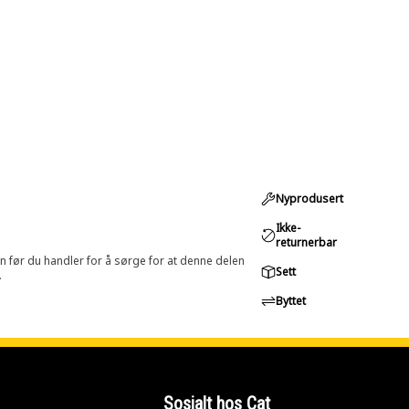
Nyprodusert
Ikke-
returnerbar
in før du handler for å sørge for at denne delen
Sett
.
Byttet
Sosialt hos Cat