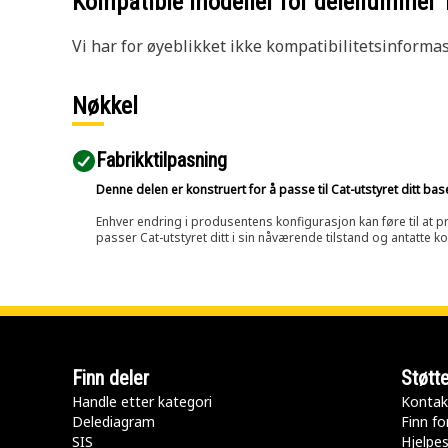
Kompatible modeller for delenummer
Vi har for øyeblikket ikke kompatibilitetsinforma
Nøkkel
Fabrikktilpasning
Denne delen er konstruert for å passe til Cat-utstyret ditt ba
Enhver endring i produsentens konfigurasjon kan føre til at pr
passer Cat-utstyret ditt i sin nåværende tilstand og antatte k
Finn deler
Støtt
Handle etter kategori
Kontak
Delediagram
Finn fo
SIS
Hjelpe