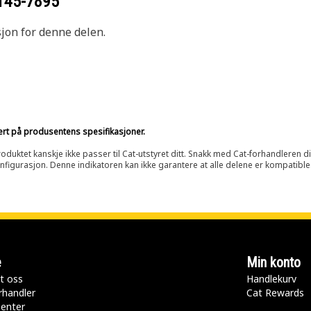
145-7895
sjon for denne delen.
sert på produsentens spesifikasjoner.
oduktet kanskje ikke passer til Cat-utstyret ditt. Snakk med Cat-forhandleren d
onfigurasjon. Denne indikatoren kan ikke garantere at alle delene er kompatible
e
Min konto
t oss
Handlekurv
rhandler
Cat Rewards
senter