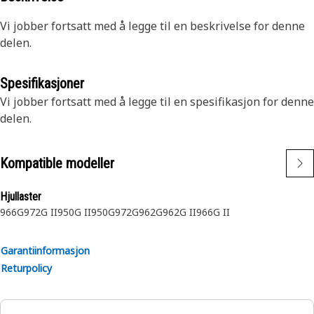
Vi jobber fortsatt med å legge til en beskrivelse for denne
delen.
Spesifikasjoner
Vi jobber fortsatt med å legge til en spesifikasjon for denne
delen.
Kompatible modeller
Hjullaster
966G
972G II
950G II
950G
972G
962G
962G II
966G II
Garantiinformasjon
Returpolicy