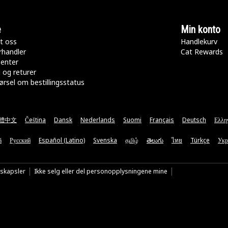
e
Min konto
t oss
Handlekurv
rhandler
Cat Rewards
senter
 og returer
rsel om bestillingsstatus
體中文
Čeština
Dansk
Nederlands
Suomi
Français
Deutsch
Ελλη
ă
Русский
Español (Latino)
Svenska
தமிழ்
తెలుగు
ไทย
Türkçe
Укр
nskapsler
Ikke selg eller del personopplysningene mine