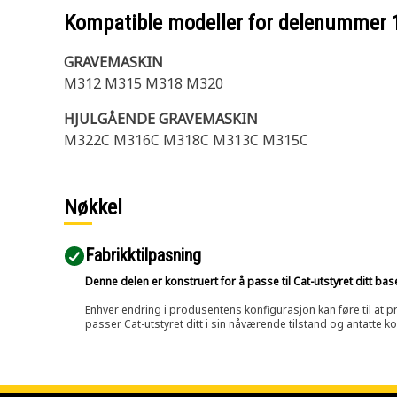
Kompatible modeller for delenummer
GRAVEMASKIN
M312 M315 M318 M320
HJULGÅENDE GRAVEMASKIN
M322C M316C M318C M313C M315C
Nøkkel
Fabrikktilpasning
Denne delen er konstruert for å passe til Cat-utstyret ditt ba
Enhver endring i produsentens konfigurasjon kan føre til at pr
passer Cat-utstyret ditt i sin nåværende tilstand og antatte k