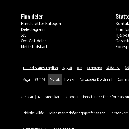
Finn deler
Støtt
Handle etter kategori
Kontak
Delediagram
Finn fo
SIS
Hjelpe
Om Cat-deler
Garanti
Nettstedskart
Forespø
United States English
العربية
বাংলা
Български
简体中文
繁
ಕನ್ನಡ
한국어
Norsk
Polski
Português Do Brasil
Român
Om Cat
Nettstedskart
Oppdater innstillinger for informasjo
Juridiske vilkår
Mine markedsføringspreferanser
Personvern