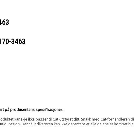
463
170-3463
sert på produsentens spesifikasjoner.
oduktet kanskje ikke passer til Cat-utstyret ditt. Snakk med Cat-forhandleren d
onfigurasjon. Denne indikatoren kan ikke garantere at alle delene er kompatible