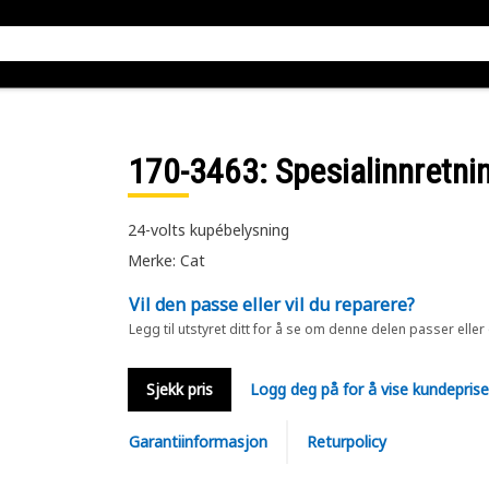
170-3463
: Spesialinnretni
24-volts kupébelysning
Merke: Cat
Vil den passe eller vil du reparere?
Legg til utstyret ditt for å se om denne delen passer eller
Sjekk pris
Logg deg på for å vise kundepris
Garantiinformasjon
Returpolicy