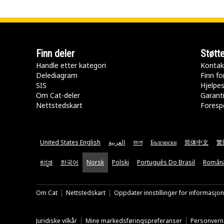
Finn deler
Støtt
Handle etter kategori
Kontak
Delediagram
Finn fo
SIS
Hjelpe
Om Cat-deler
Garanti
Nettstedskart
Forespø
United States English
العربية
বাংলা
Български
简体中文
繁
ಕನ್ನಡ
한국어
Norsk
Polski
Português Do Brasil
Român
Om Cat
Nettstedskart
Oppdater innstillinger for informasjo
Juridiske vilkår
Mine markedsføringspreferanser
Personvern