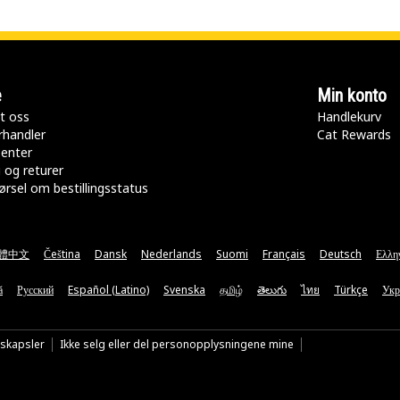
e
Min konto
t oss
Handlekurv
rhandler
Cat Rewards
senter
 og returer
rsel om bestillingsstatus
體中文
Čeština
Dansk
Nederlands
Suomi
Français
Deutsch
Ελλη
ă
Русский
Español (Latino)
Svenska
தமிழ்
తెలుగు
ไทย
Türkçe
Укр
nskapsler
Ikke selg eller del personopplysningene mine