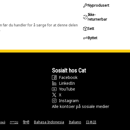
Nyprodusert
Ikke-
returnerbar
in før du handler for å sørge for at denne delen
Sett
.
Byttet
Sosialt hos Cat
Facebook
LinkedIn
YouTube
X
Instagram
Alle kontoer på sosiale medier
νικά
עברית
हिन्दी
Bahasa Indonesia
Italiano
日本語