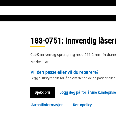
188-0751
: Innvendig låser
Cat® innvendig sprengring med 211,2 mm fri diam
Merke: Cat
Vil den passe eller vil du reparere?
Legg til utstyret ditt for å se om denne delen passer eller
Sjekk pris
Logg deg på for å vise kundepris
Garantiinformasjon
Returpolicy