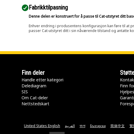
Fabrikktilpasning
Denne delen er konstruert for å passe til Cat-utstyret ditt ba
Enhver endring i produsentens konfigurasjon kan føre til at pr
passer Cat-utstyret ditt i sin nåværende tilstand og antatte k
Finn deler
Støtt
Handle etter kategori
Kontak
Delediagram
Finn fo
SIS
Hjelpe
Om Cat-deler
Garanti
Nettstedskart
Forespø
United States English
العربية
বাংলা
Български
简体中文
繁