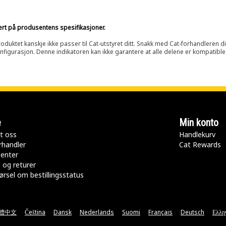
sert på produsentens spesifikasjoner.
oduktet kanskje ikke passer til Cat-utstyret ditt. Snakk med Cat-forhandleren d
onfigurasjon. Denne indikatoren kan ikke garantere at alle delene er kompatible
e
Min konto
t oss
Handlekurv
rhandler
Cat Rewards
senter
 og returer
rsel om bestillingsstatus
體中文
Čeština
Dansk
Nederlands
Suomi
Français
Deutsch
Ελλη