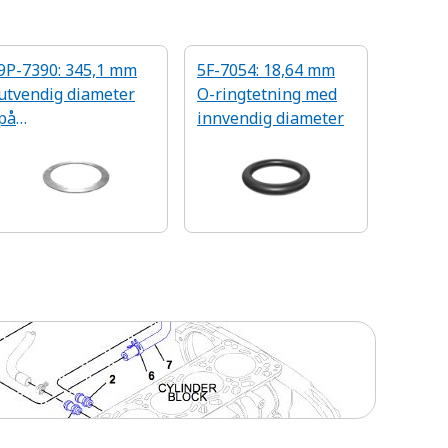
9P-7390: 345,1 mm
5F-7054: 18,64 mm
utvendig diameter
O-ringtetning med
på
innvendig diameter
koblingsfriksjonsski
ven