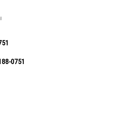
l
751
188-0751