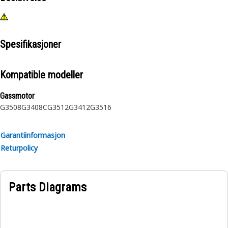
Spesifikasjoner
Kompatible modeller
Gassmotor
G3508
G3408C
G3512
G3412
G3516
Garantiinformasjon
Returpolicy
Parts Diagrams