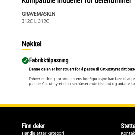
Kompatible modeller for delenummer
GRAVEMASKIN
312C L 312C
Nøkkel
Fabrikktilpasning
Denne delen er konstruert for å passe til Cat-utstyret ditt ba
Enhver endring i produsentens konfigurasjon kan føre til at pr
passer Cat-utstyret ditt i sin nåværende tilstand og antatte k
Finn deler
Støtt
Handle etter kategori
Kontak