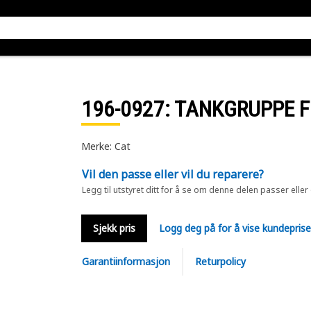
196-0927
: TANKGRUPPE F
Merke: Cat
Vil den passe eller vil du reparere?
Legg til utstyret ditt for å se om denne delen passer eller
Sjekk pris
Logg deg på for å vise kundepris
Garantiinformasjon
Returpolicy