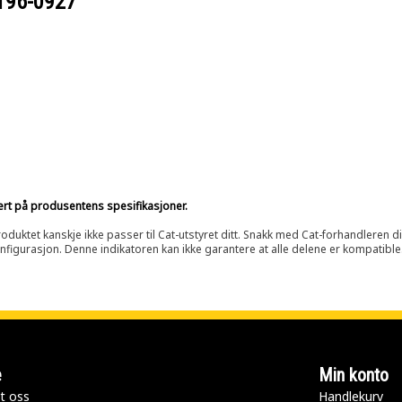
196-0927
sert på produsentens spesifikasjoner.
oduktet kanskje ikke passer til Cat-utstyret ditt. Snakk med Cat-forhandleren d
onfigurasjon. Denne indikatoren kan ikke garantere at alle delene er kompatible
e
Min konto
t oss
Handlekurv