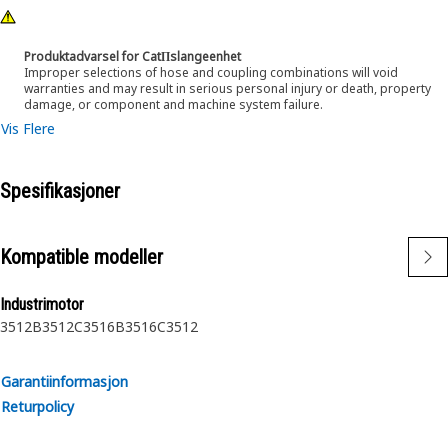
Produktadvarsel for CatΠslangeenhet
Improper selections of hose and coupling combinations will void
warranties and may result in serious personal injury or death, property
damage, or component and machine system failure.
Vis Flere
Spesifikasjoner
Kompatible modeller
Industrimotor
3512B
3512C
3516B
3516C
3512
Garantiinformasjon
Returpolicy