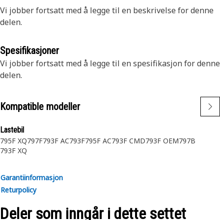
Vi jobber fortsatt med å legge til en beskrivelse for denne
delen.
Spesifikasjoner
Vi jobber fortsatt med å legge til en spesifikasjon for denne
delen.
Kompatible modeller
Lastebil
795F XQ
797F
793F AC
793F
795F AC
793F CMD
793F OEM
797B
793F XQ
Garantiinformasjon
Returpolicy
Deler som inngår i dette settet