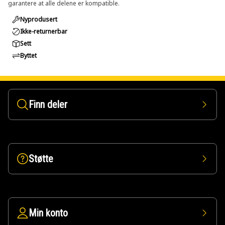
garantere at alle delene er kompatible.
Nyprodusert
Ikke-returnerbar
Sett
Byttet
Finn deler
Støtte
Min konto