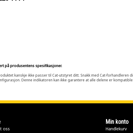
sert på produsentens spesifikasjoner.
oduktet kanskje ikke passer til Cat-utstyret ditt. Snakk med Cat-forhandleren d
onfigurasjon. Denne indikatoren kan ikke garantere at alle delene er kompatible
e
Min konto
t oss
Handlekurv