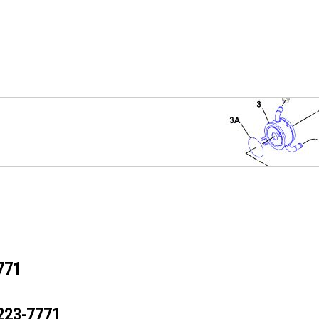
771
223-7771