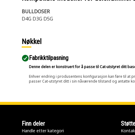
BULLDOSER
D4G D3G D5G
Nøkkel
Fabrikktilpasning
Denne delen er konstruert for å passe til Cat-utstyret ditt ba
Enhver endring i produsentens konfigurasjon kan føre til at pr
passer Cat-utstyret ditt i sin nåværende tilstand og antatte k
Finn deler
Støtt
Handle etter kategori
Kontak