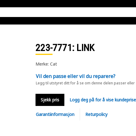
223-7771
: LINK
Merke: Cat
Vil den passe eller vil du reparere?
Legg til utstyret ditt for å se om denne delen passer eller
Sjekk pris
Logg deg på for å vise kundepris
Garantiinformasjon
Returpolicy