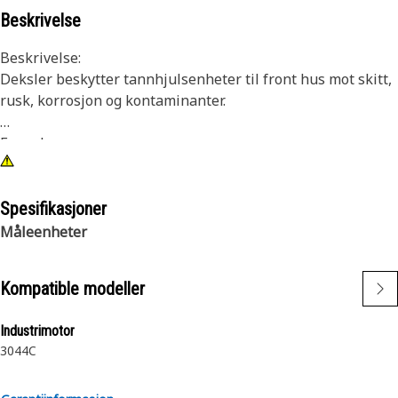
Beskrivelse
Beskrivelse:
Deksler beskytter tannhjulsenheter til front hus mot skitt,
rusk, korrosjon og kontaminanter.
Egenskaper:
For bruk med M8 festedeler
Bruksområde:
Spesifikasjoner
Se din brukerhåndbok eller kontakt din lokale Cat-
Måleenheter
forhandler for mer informasjon.
Kompatible modeller
Industrimotor
3044C