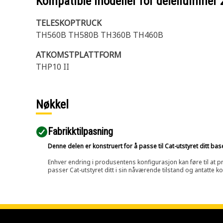
Kompatible modeller for delenummer
TELESKOPTRUCK
TH560B TH580B TH360B TH460B
ATKOMSTPLATTFORM
THP10 II
Nøkkel
Fabrikktilpasning
Denne delen er konstruert for å passe til Cat-utstyret ditt ba
Enhver endring i produsentens konfigurasjon kan føre til at pr
passer Cat-utstyret ditt i sin nåværende tilstand og antatte k