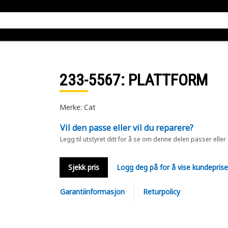
233-5567
: PLATTFORM
Merke: Cat
Vil den passe eller vil du reparere?
Legg til utstyret ditt for å se om denne delen passer eller
Sjekk pris
Logg deg på for å vise kundepris
Garantiinformasjon
Returpolicy