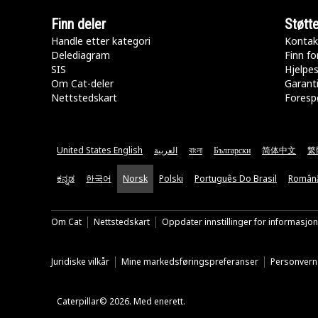
Finn deler
Støtt
Handle etter kategori
Kontak
Delediagram
Finn fo
SIS
Hjelpe
Om Cat-deler
Garanti
Nettstedskart
Forespø
United States English
العربية
বাংলা
Български
简体中文
繁
ಕನ್ನಡ
한국어
Norsk
Polski
Português Do Brasil
Român
Om Cat
Nettstedskart
Oppdater innstillinger for informasjo
Juridiske vilkår
Mine markedsføringspreferanser
Personvern
Caterpillar© 2026. Med enerett.