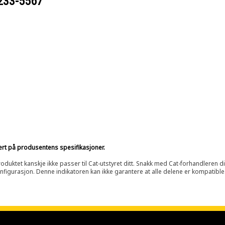
233-5567
sert på produsentens spesifikasjoner.
oduktet kanskje ikke passer til Cat-utstyret ditt. Snakk med Cat-forhandleren d
onfigurasjon. Denne indikatoren kan ikke garantere at alle delene er kompatible