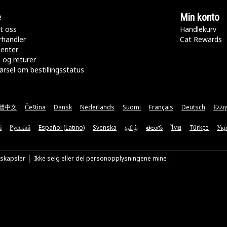
e
Min konto
t oss
Handlekurv
rhandler
Cat Rewards
senter
 og returer
rsel om bestillingsstatus
體中文
Čeština
Dansk
Nederlands
Suomi
Français
Deutsch
Ελλη
ă
Русский
Español (Latino)
Svenska
தமிழ்
తెలుగు
ไทย
Türkçe
Укр
nskapsler
Ikke selg eller del personopplysningene mine