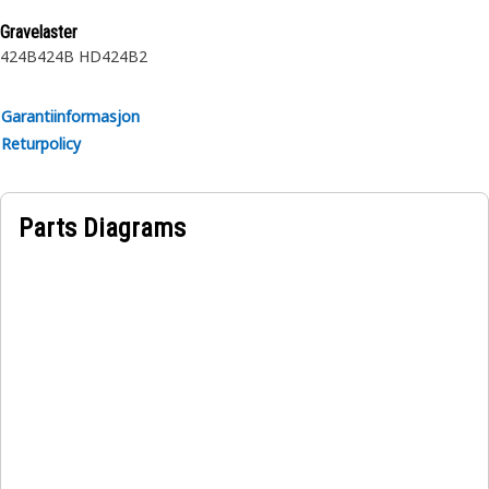
Gravelaster
424B
424B HD
424B2
Garantiinformasjon
Returpolicy
Parts Diagrams