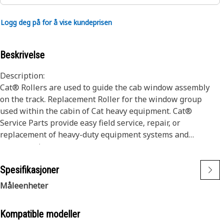
Logg deg på for å vise kundeprisen
Beskrivelse
Description:
Cat® Rollers are used to guide the cab window assembly
on the track. Replacement Roller for the window group
used within the cabin of Cat heavy equipment. Cat®
Service Parts provide easy field service, repair, or
replacement of heavy-duty equipment systems and
components.
Here 30% of glass bead was filled with nylon.
Spesifikasjoner
Application:
Måleenheter
Consult your owner's manual or contact your local Cat
Dealer for more information.
Kompatible modeller