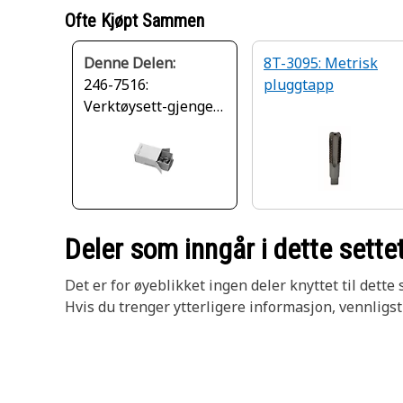
Ofte Kjøpt Sammen
Denne Delen:
8T-3095: Metrisk
246-7516:
pluggtapp
Verktøysett-gjenget
innsats (M12)
Deler som inngår i dette sette
Det er for øyeblikket ingen deler knyttet til dette s
Hvis du trenger ytterligere informasjon, vennligs