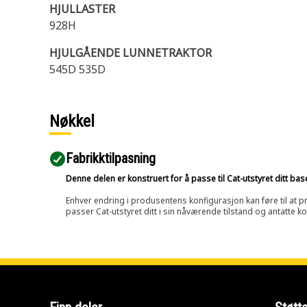
HJULLASTER
928H
HJULGÅENDE LUNNETRAKTOR
545D 535D
Nøkkel
Fabrikktilpasning
Denne delen er konstruert for å passe til Cat-utstyret ditt ba
Enhver endring i produsentens konfigurasjon kan føre til at pr
passer Cat-utstyret ditt i sin nåværende tilstand og antatte k