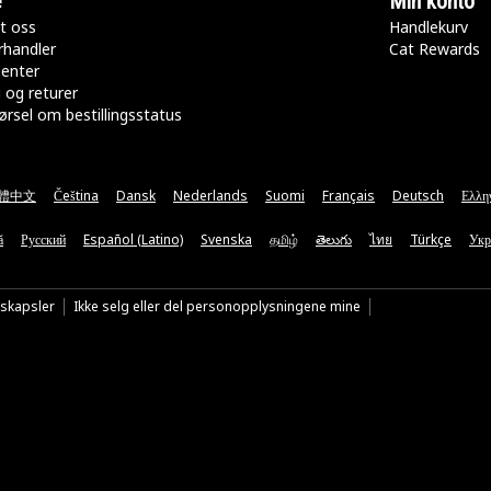
e
Min konto
t oss
Handlekurv
rhandler
Cat Rewards
senter
 og returer
rsel om bestillingsstatus
體中文
Čeština
Dansk
Nederlands
Suomi
Français
Deutsch
Ελλη
ă
Русский
Español (Latino)
Svenska
தமிழ்
తెలుగు
ไทย
Türkçe
Укр
nskapsler
Ikke selg eller del personopplysningene mine