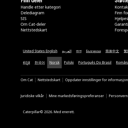
Finn deler
Støtt
Handle etter kategori
Kontak
Delediagram
Finn fo
SIS
Hjelpe
Om Cat-deler
Garanti
Nettstedskart
Forespø
United States English
العربية
বাংলা
Български
简体中文
繁
ಕನ್ನಡ
한국어
Norsk
Polski
Português Do Brasil
Român
Om Cat
Nettstedskart
Oppdater innstillinger for informasjo
Juridiske vilkår
Mine markedsføringspreferanser
Personvern
Caterpillar© 2026. Med enerett.