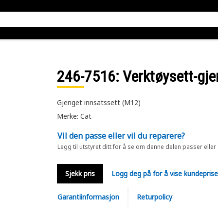
246-7516
: Verktøysett-gj
Gjenget innsatssett (M12)
Merke: Cat
Vil den passe eller vil du reparere?
Legg til utstyret ditt for å se om denne delen passer eller
Sjekk pris
Logg deg på for å vise kundepris
Garantiinformasjon
Returpolicy