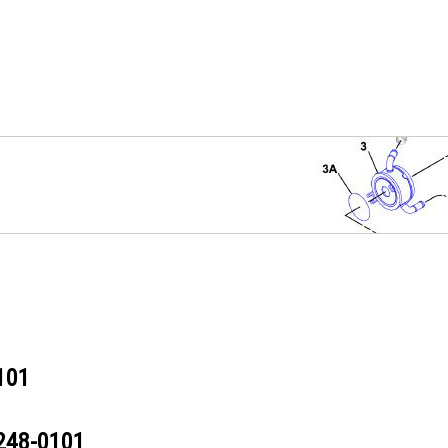
101
248-0101