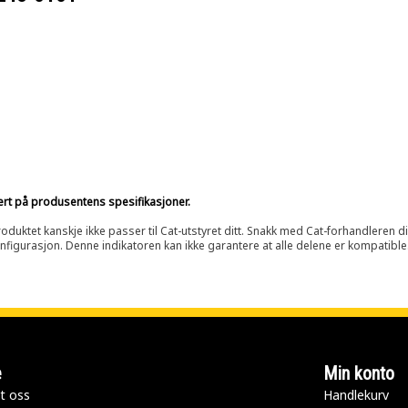
sert på produsentens spesifikasjoner.
oduktet kanskje ikke passer til Cat-utstyret ditt. Snakk med Cat-forhandleren d
onfigurasjon. Denne indikatoren kan ikke garantere at alle delene er kompatible
e
Min konto
t oss
Handlekurv