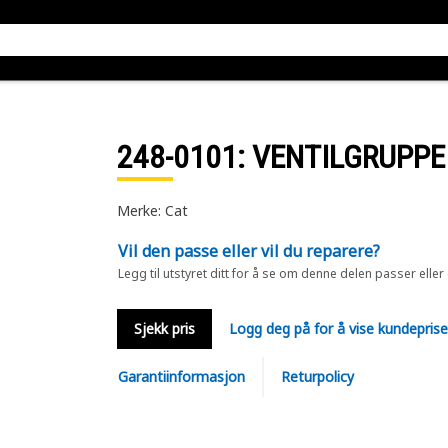
248-0101
: VENTILGRUPPE 
Merke: Cat
Vil den passe eller vil du reparere?
Legg til utstyret ditt for å se om denne delen passer eller
Sjekk pris
Logg deg på for å vise kundepris
Garantiinformasjon
Returpolicy