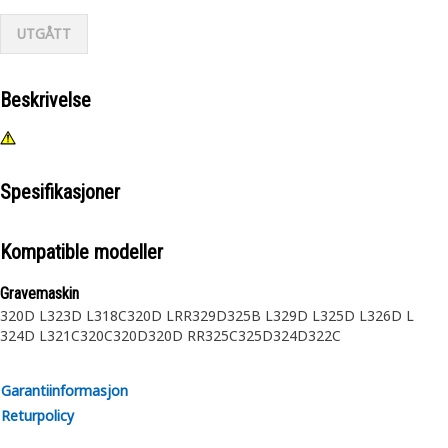
UTGÅTT
Beskrivelse
Spesifikasjoner
Kompatible modeller
Gravemaskin
320D L
323D L
318C
320D LRR
329D
325B L
329D L
325D L
326D L
324D L
321C
320C
320D
320D RR
325C
325D
324D
322C
Garantiinformasjon
Returpolicy