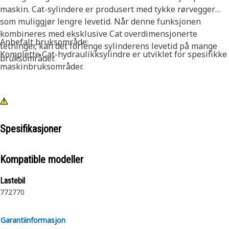
maskin. Cat-sylindere er produsert med tykke rørvegger
som muliggjør lengre levetid. Når denne funksjonen
kombineres med eksklusive Cat overdimensjonerte
Anbefalt bruksområde:
tetninger, kan det forlenge sylinderens levetid på mange
Komplette Cat-hydraulikksylindre er utviklet for spesifikke
bruksområder.
maskinbruksområder.
Spesifikasjoner
Kompatible modeller
Lastebil
772
770
Garantiinformasjon