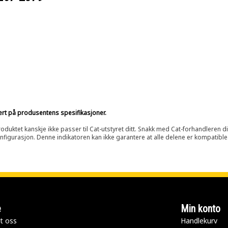
sert på produsentens spesifikasjoner.
oduktet kanskje ikke passer til Cat-utstyret ditt. Snakk med Cat-forhandleren d
onfigurasjon. Denne indikatoren kan ikke garantere at alle delene er kompatible
e
Min konto
t oss
Handlekurv