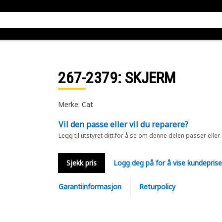
267-2379
: SKJERM
Merke: Cat
Vil den passe eller vil du reparere?
Legg til utstyret ditt for å se om denne delen passer eller
Sjekk pris
Logg deg på for å vise kundepris
Garantiinformasjon
Returpolicy