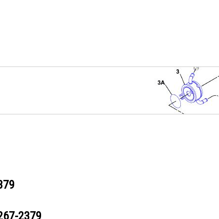
379
267-2379