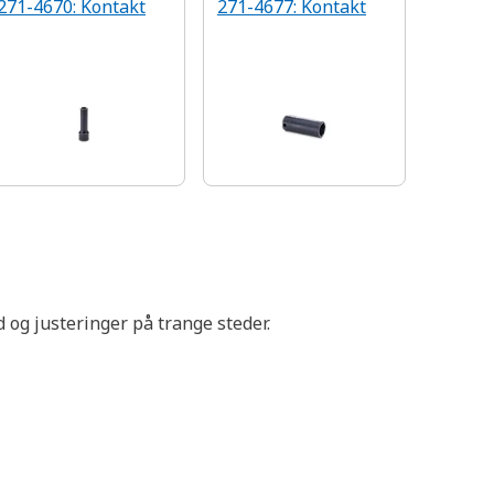
271-4670: Kontakt
271-4677: Kontakt
d og justeringer på trange steder.