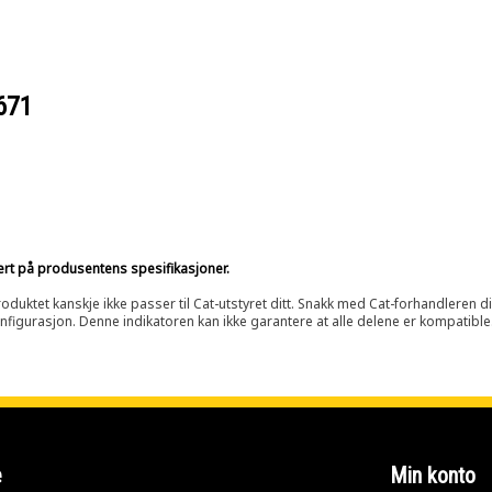
671
sert på produsentens spesifikasjoner.
oduktet kanskje ikke passer til Cat-utstyret ditt. Snakk med Cat-forhandleren d
onfigurasjon. Denne indikatoren kan ikke garantere at alle delene er kompatible
e
Min konto