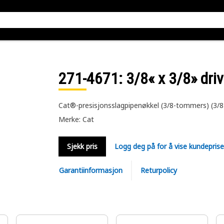
271-4671
: 3/8« x 3/8» dri
Cat®-presisjonsslagpipenøkkel (3/8-tommers) (3/8
Merke: Cat
Sjekk pris
Logg deg på for å vise kundepris
Garantiinformasjon
Returpolicy