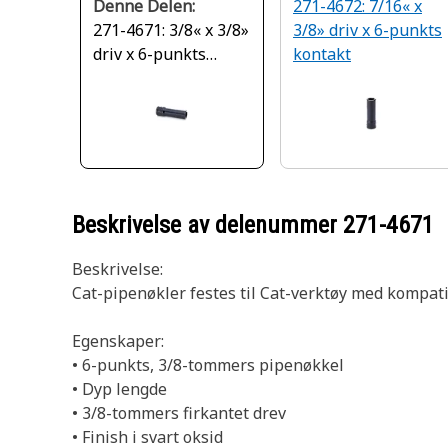
Denne Delen:
271-4672: 7/16« x
271-4671: 3/8« x 3/8»
3/8» driv x 6-punkts
driv x 6-punkts
kontakt
kontakt
Beskrivelse av delenummer
271-4671
Beskrivelse:
Cat-pipenøkler festes til Cat-verktøy med kompatib
Egenskaper:
• 6-punkts, 3/8-tommers pipenøkkel
• Dyp lengde
• 3/8-tommers firkantet drev
• Finish i svart oksid