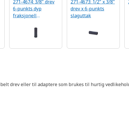
271-4674: 3/8" drev
271-4673: 1/2" x 3/8"
6-punkts dyp
drev x 6-punkts
fraksjonell
slaguttak
slagkontakt
elt drev eller til adaptere som brukes til hurtig vedlikehol