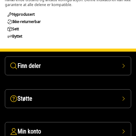
garantere at alle delene er kompatible.
Nyprodusert
Ikke-returnerbar
Sett
Byttet
Finn deler
Støtte
Min konto