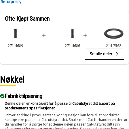
Returpolicy
An Impact Sockets are used to be compatible with a variety
of power tool drives, including square drive, hex drive, and
other common socket drive systems, and improve safety
Ofte Kjøpt Sammen
and efficiency during use.
271-4689
271-4686
214-7568
Se alle deler
Nøkkel
Fabrikktilpasning
Denne delen er konstruert for å passe til Cat-utstyret ditt basert på
produsentens spesifikasjoner.
Enhver endring i produsentens konfigurasjon kan føre til at produktet
kanskje ikke passer til Cat-utstyret ditt. Snakk med Cat-forhandleren din før
du handler for å sørge for at denne delen passer Cat-utstyret ditt i sin
nåværende tilstand og antatte konfigurasjon. Denne indikatoren kan ikke