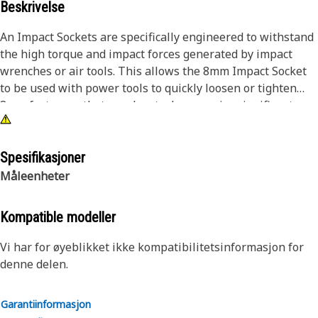
Beskrivelse
An Impact Sockets are specifically engineered to withstand
the high torque and impact forces generated by impact
wrenches or air tools. This allows the 8mm Impact Socket
to be used with power tools to quickly loosen or tighten
8mm fasteners that may be stuck or require significant
torque to turn. The impact sockets are made from high-
strength alloy steel or chrome vanadium steel, which
provides increased durability and resistance to wear and
Spesifikasjoner
deformation compared to standard sockets.
Måleenheter
Attributes:
Kompatible modeller
• Manufactured to precise specifications and are built for
durability and reliability
Vi har for øyeblikket ikke kompatibilitetsinformasjon for
• Helps to prevent damage to the fastener or the
denne delen.
surrounding component
Garantiinformasjon
Applications: