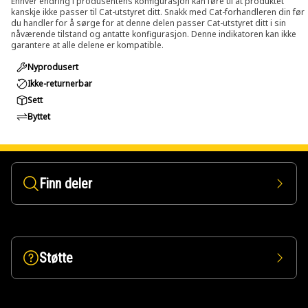
Enhver endring i produsentens konfigurasjon kan føre til at produktet
kanskje ikke passer til Cat-utstyret ditt. Snakk med Cat-forhandleren din før
du handler for å sørge for at denne delen passer Cat-utstyret ditt i sin
nåværende tilstand og antatte konfigurasjon. Denne indikatoren kan ikke
garantere at alle delene er kompatible.
Nyprodusert
Ikke-returnerbar
Sett
Byttet
Finn deler
Støtte